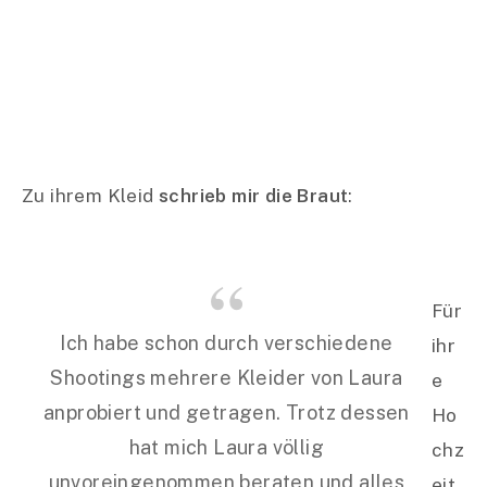
Zu ihrem Kleid
schrieb mir die Braut
:
Für
Ich habe schon durch verschiedene
ihr
Shootings mehrere Kleider von Laura
e
anprobiert und getragen. Trotz dessen
Ho
hat mich Laura völlig
chz
unvoreingenommen beraten und alles
eit