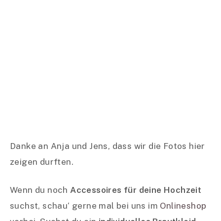
Wärmende Stola zur
Winterhochzeit
Jennis treuer Begleiter auf dem Weg zur
Trauung, beim Fotoshooting und auch in der
Kirche war unsere
Stola in creme
. Mit dem
wärmenden Kaschmir ist sie der perfekte
Überwurf für deine Winterhochzeit.