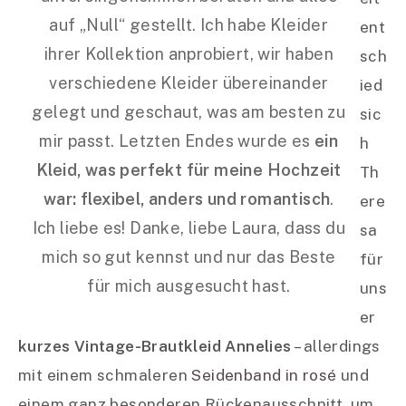
auf „Null“ gestellt. Ich habe Kleider
ent
ihrer Kollektion anprobiert, wir haben
sch
verschiedene Kleider übereinander
ied
gelegt und geschaut, was am besten zu
sic
mir passt. Letzten Endes wurde es
ein
h
Kleid, was perfekt für meine Hochzeit
Th
war: flexibel, anders und romantisch
.
ere
Ich liebe es! Danke, liebe Laura, dass du
sa
mich so gut kennst und nur das Beste
für
für mich ausgesucht hast.
uns
er
kurzes Vintage-Brautkleid Annelies
– allerdings
mit einem schmaleren
Seidenband in rosé
und
einem ganz besonderen Rückenausschnitt, um