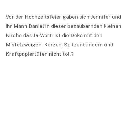
Für ihre Winterhochzeit entschied sich
#Schleifenfängerbraut Jennifer für unser
Kleid
Line
. Diese Variante unseres Brautkleides Lina
fanden wir so toll, dass wir sie so ähnlich sogar
in
die neue Kollektion
aufnahmen.
Kleid Line besticht durch eine
feine
Kordelspitze
am Oberteil und Rock sowie einen
tieferen Ausschnitt vorn, wirkt aber ansonsten
durch seine Schlichtheit. Ein schönes Detail
sind die kleinen Ärmelchen.