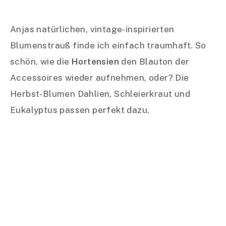
Jennis Winterhochzeit in
der Kleinen Residenz in
Jena
Mag irgendjemand da draußen
Winterhochzeiten ebenso gern wie ich? Ich
finde, kaum etwas strahlt so eine verträumte
Romantik aus wie eine
Winterhochzeit
! Unsere
#Schleifenfängerbraut Jennifer heiratete
dieses Jahr im Februar und hatte Glück: bei ihrer
Hochzeit in der
Kleinen Residenz in Jena
lag
sogar Schnee.