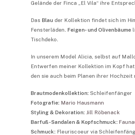
Gelände der Finca „El Vila“ ihre Entspre
Das
Blau
der Kollektion findet sich im H
Fensterläden.
Feigen- und Olivenbäume
l
Tischdeko.
In unserem Model Alicia, selbst auf Ma
Entwerfen meiner Kollektion im Kopf hatt
den sie auch beim Planen ihrer Hochzeit n
Brautmodenkollektion:
Schleifenfänger
Fotografie:
Mario Hausmann
Styling & Dekoration:
Jill Röbenack
Barfuß-Sandalen & Kopfschmuck:
Fauna
Schmuck:
Fleuriscoeur via Schleifenfän