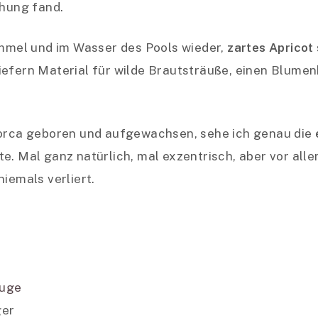
chung fand.
immel und im Wasser des Pools wieder,
zartes Apricot
iefern Material für wilde Brautsträuße, einen Blumen
llorca geboren und aufgewachsen, sehe ich genau die
e. Mal ganz natürlich, mal exzentrisch, aber vor all
iemals verliert.
uge
ger